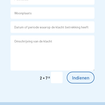
=
Indienen
2 + 7